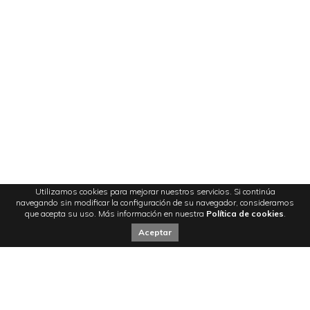
Utilizamos cookies para mejorar nuestros servicios. Si continúa
navegando sin modificar la configuración de su navegador, consideramos
que acepta su uso. Más información en nuestra
Política de cookies
.
Aceptar